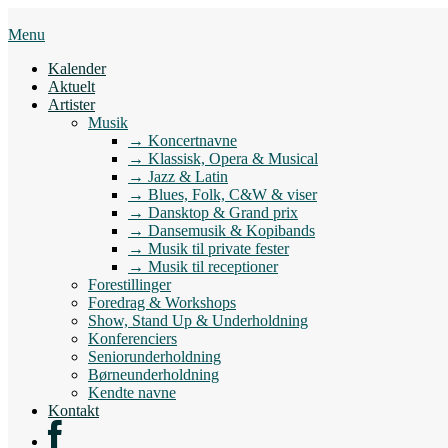
Skip
to
Menu
content
Kalender
Aktuelt
Artister
Musik
→ Koncertnavne
→ Klassisk, Opera & Musical
→ Jazz & Latin
→ Blues, Folk, C&W & viser
→ Dansktop & Grand prix
→ Dansemusik & Kopibands
→ Musik til private fester
→ Musik til receptioner
Forestillinger
Foredrag & Workshops
Show, Stand Up & Underholdning
Konferenciers
Seniorunderholdning
Børneunderholdning
Kendte navne
Kontakt