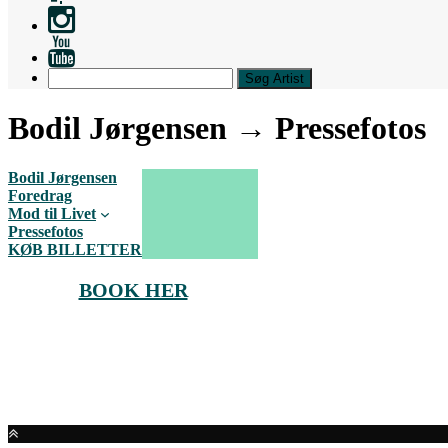
Search
Bodil Jørgensen → Pressefotos
Bodil Jørgensen
Foredrag
Mod til Livet
Pressefotos
KØB BILLETTER
BOOK HER