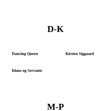
D
K
D-K
Dancing Queen
Kirsten Siggaard
Klaus og Servants
M
P
M-P