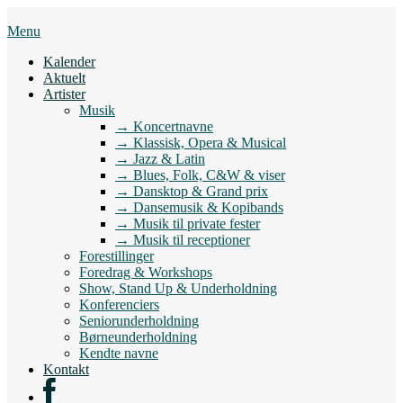
Skip
to
Menu
content
Kalender
Aktuelt
Artister
Musik
→ Koncertnavne
→ Klassisk, Opera & Musical
→ Jazz & Latin
→ Blues, Folk, C&W & viser
→ Dansktop & Grand prix
→ Dansemusik & Kopibands
→ Musik til private fester
→ Musik til receptioner
Forestillinger
Foredrag & Workshops
Show, Stand Up & Underholdning
Konferenciers
Seniorunderholdning
Børneunderholdning
Kendte navne
Kontakt