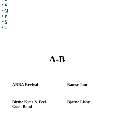
‣
K
‣
M
‣
P
‣
S
‣
T
A
B
A-B
ARBA Revival
Bamse Jam
Birthe Kjær & Feel
Bjarne Lisby
Good Band