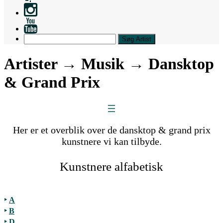
Search
Artister → Musik → Dansktop
& Grand Prix
Her er et overblik over de dansktop & grand prix
kunstnere vi kan tilbyde.
Kunstnere alfabetisk
‣
A
‣
B
‣
D