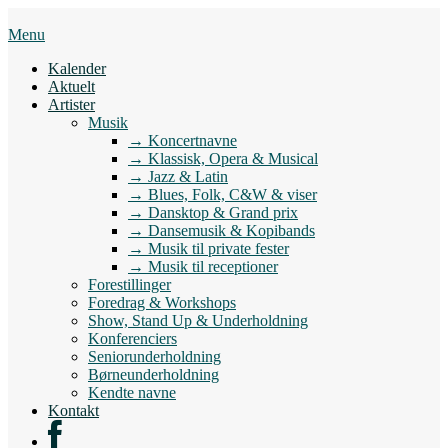
Skip
to
Menu
content
Kalender
Aktuelt
Artister
Musik
→ Koncertnavne
→ Klassisk, Opera & Musical
→ Jazz & Latin
→ Blues, Folk, C&W & viser
→ Dansktop & Grand prix
→ Dansemusik & Kopibands
→ Musik til private fester
→ Musik til receptioner
Forestillinger
Foredrag & Workshops
Show, Stand Up & Underholdning
Konferenciers
Seniorunderholdning
Børneunderholdning
Kendte navne
Kontakt