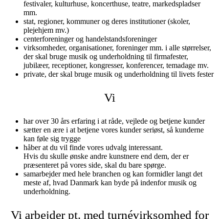
festivaler, kulturhuse, koncerthuse, teatre, markedspladser
mm.
stat, regioner, kommuner og deres institutioner (skoler,
plejehjem mv.)
centerforeninger og handelstandsforeninger
virksomheder, organisationer, foreninger mm. i alle størrelser,
der skal bruge musik og underholdning til firmafester,
jubilæer, receptioner, kongresser, konferencer, temadage mv.
private, der skal bruge musik og underholdning til livets fester
Vi
har over 30 års erfaring i at råde, vejlede og betjene kunder
sætter en ære i at betjene vores kunder seriøst, så kunderne
kan føle sig trygge
håber at du vil finde vores udvalg interessant.
Hvis du skulle ønske andre kunstnere end dem, der er
præsenteret på vores side, skal du bare spørge.
samarbejder med hele branchen og kan formidler langt det
meste af, hvad Danmark kan byde på indenfor musik og
underholdning.
Vi arbejder pt. med turnévirksomhed for